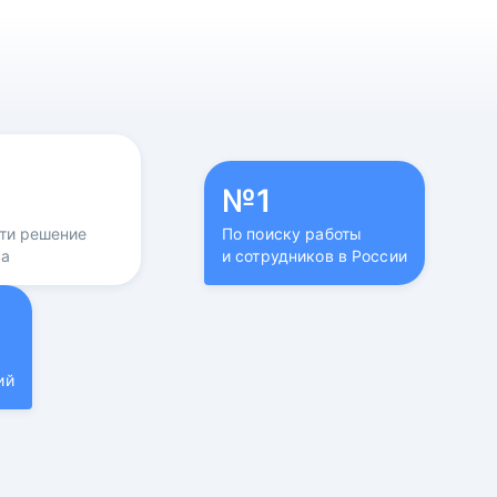
№1
йти решение
По поиску работы
са
и сотрудников в России
ий