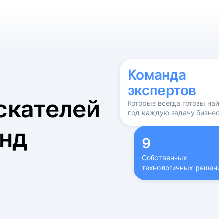
б
Команда
экспертов
скателей
Которые всегда готовы на
под каждую задачу бизне
нд
9
Собственных
технологичных решен