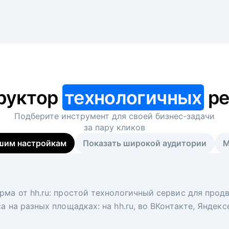
руктор
технологичных
ре
Подберите инструмент для своей
бизнес-задачи
за пару кликов
шим настройкам
Показать широкой аудитории
М
я
 рекрутер
рма от hh.ru: простой технологичный сервис для прод
 для вакансий на главной странице hh.ru. Увеличивает
под ключ. Решите, сколько кандидатов и когда вам нуж
а на разных площадках: на hh.ru, во ВКонтакте, Яндек
ологи, рекрутеры и проектные менеджеры hh.ru с цел
тов