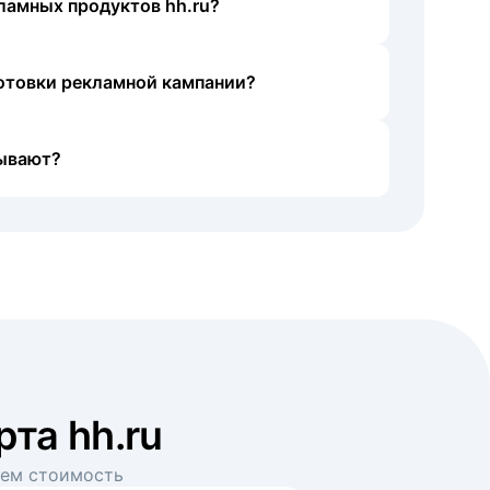
ламных продуктов hh.ru?
готовки рекламной кампании?
ывают?
рта hh.ru
аем стоимость